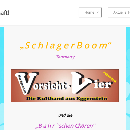
aft!
Home
Aktuelle 
„S c h l a g e r B o o m“
Tanzparty
und die
„B a h r `schen Chören“