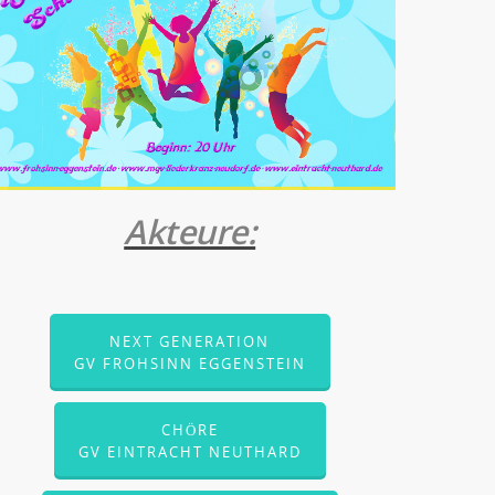
Akteure:
NEXT GENERATION
GV FROHSINN EGGENSTEIN
CHÖRE
GV EINTRACHT NEUTHARD